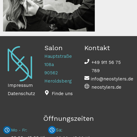
Salon
Kontakt
Hauptstraße
+49 911 56 75
108a
789
90562
info@neostylers.de
Heroldsberg
Impressum
neostylers.de
Datenschutz
Finde uns
Öffnungszeiten
Sa:
Mo ‐ Fr: