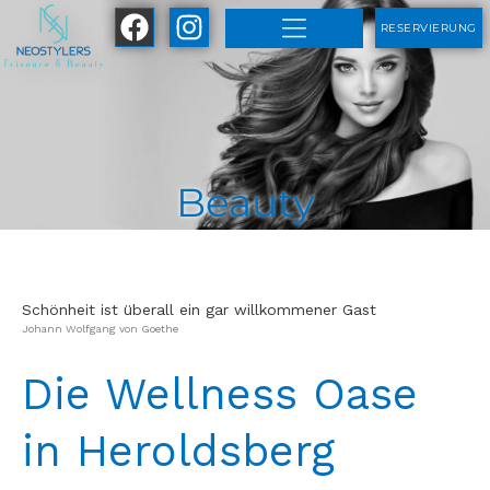
Zum
RESERVIERUNG
Inhalt
springen
Beauty
Schönheit ist überall ein gar willkommener Gast
Johann Wolfgang von Goethe
Die Wellness Oase
in Heroldsberg