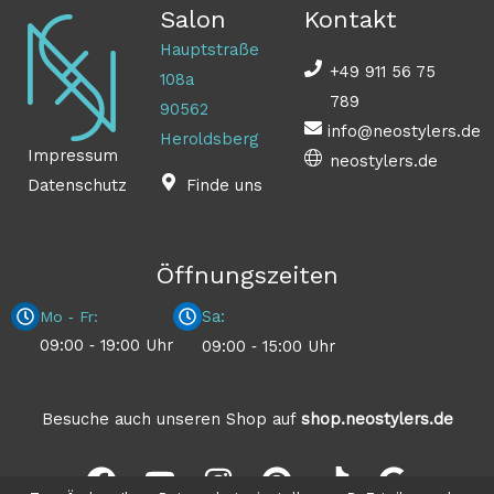
Salon
Kontakt
Hauptstraße
+49 911 56 75
108a
789
90562
info@neostylers.de
Heroldsberg
Impressum
neostylers.de
Datenschutz
Finde uns
Öffnungszeiten
Sa:
Mo ‐ Fr:
09:00 ‐ 19:00 Uhr
09:00 ‐ 15:00 Uhr
Besuche auch unseren Shop auf
shop.neostylers.de
F
Y
I
P
T
G