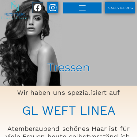
Zum
RESERVIERUNG
Inhalt
springen
Tressen
Wir haben uns spezialisiert auf
GL WEFT LINEA
Atemberaubend schönes Haar ist für
viele Frauen heute selbstverständlich.